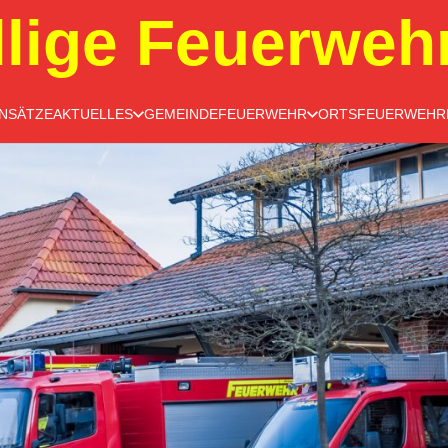
llige Feuerweh
INSÄTZE
AKTUELLES
GEMEINDEFEUERWEHR
ORTSFEUERWEHR