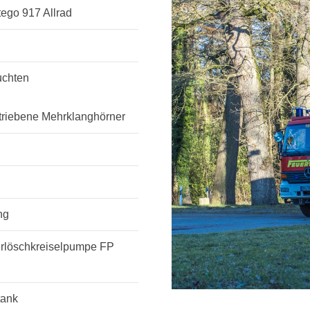
ego 917 Allrad
chten
triebene Mehrklanghörner
ng
rlöschkreiselpumpe FP
tank