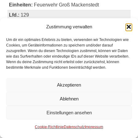
Einheiten:
Feuerwehr Groß Mackenstedt
Lfd.:
129
Datum:
20.05.2026 19:26
Zustimmung verwalten
Einsatzmeldung:
FBMA – ausgelöste
Brandmeldeanlage
Um dir ein optimales Erlebnis zu bieten, verwenden wir Technologien wie
Cookies, um Geräteinformationen zu speichern und/oder darauf
Einsatzort:
Brinkum-Nord, Bremer Straße
zuzugreifen. Wenn du diesen Technologien zustimmst, können wir Daten
Einheiten:
Feuerwehr Brinkum, Rettungsdienst
wie das Surfverhalten oder eindeutige IDs auf dieser Website verarbeiten.
Wenn du deine Zustimmung nicht erteilst oder zurückziehst, können
Lfd.:
128
bestimmte Merkmale und Funktionen beeinträchtigt werden.
Datum:
19.05.2026 04:02
Einsatzmeldung:
G2 – LKW Schwertransport liegt auf
Akzeptieren
Seite / Kraftstoffaustritt
Einsatzort:
BAB 1 Fahrtrichtung Hamburg,
Ablehnen
Autobahndreieck Stuhr Auffahrt A28 auf A1
Einstellungen ansehen
Einheiten:
Feuerwehr Brinkum, Feuerwehr
Fahrenhorst, Feuerwehr Groß Mackenstedt, Polizei,
Cookie-Richtlinie
Datenschutz
Impressum
Rettungsdienst