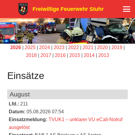
Freiwillige Feuerwehr Stuhr
2026
|
2025
|
2024
|
2023
|
2022
|
2021
|
2020
|
2019
|
2018
|
2017
|
2016
|
2015
|
2014
|
2013
Einsätze
August
Lfd.:
211
Datum:
05.08.2026 07:54
Einsatzmeldung:
TVUK1 – unklarer VU eCall-Notruf
ausgelöst