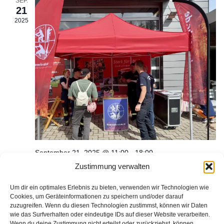
t
SEP.
h
21
2025
i
t
o
e
n
n
-
N
a
v
September 21, 2025 @ 11:00
-
18:00
Zustimmung verwalten
Die Ortsfeuerwehr Brinkum präsentiert
i
sich auf dem Brinkumer Herbstmarkt
Um dir ein optimales Erlebnis zu bieten, verwenden wir Technologien wie
g
Brinkum, Syker Straße
Syker Straße, Stuhr-Brinkum
Cookies, um Geräteinformationen zu speichern und/oder darauf
zuzugreifen. Wenn du diesen Technologien zustimmst, können wir Daten
a
wie das Surfverhalten oder eindeutige IDs auf dieser Website verarbeiten.
Wenn du deine Zustimmung nicht erteilst oder zurückziehst, können