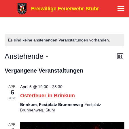
Freiwillige Feuerwehr Stuhr
Es sind keine anstehenden Veranstaltungen vorhanden.
Anstehende
A
V
Liste
Datum
e
n
Vergangene Veranstaltungen
wählen.
r
s
April 5 @ 19:00
-
23:30
APR.
a
5
i
Osterfeuer in Brinkum
2026
n
Brinkum, Festplatz Brunnenweg
Festplatz
c
Brunnenweg, Stuhr
s
h
t
APR.