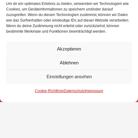
Um dir ein optimales Erlebnis zu bieten, verwenden wir Technologien wie
Cookies, um Geräteinformationen zu speichern und/oder darauf
zuzugreifen. Wenn du diesen Technologien zustimmst, können wir Daten
wie das Surfverhalten oder eindeutige IDs auf dieser Website verarbeiten.
Wenn du deine Zustimmung nicht erteilst oder zurückziehst, können
Eingesetzte Kräfte: Feuerwehr Brinkum +++ Feuerwehr
bestimmte Merkmale und Funktionen beeinträchtigt werden.
Groß Mackenstedt +++ Feuerwehr Stuhr +++
Rettungsdienst
Akzeptieren
Weitere Informationen über diesen Einsatz im
Detailbericht
Ablehnen
Einstellungen ansehen
Impressum
Cookie-Richtlinie
Datenschutz
Impressum
Datenschutz
Kontakt
© 2025 Freiwillige Feuerwehr Stuhr
Anmelden