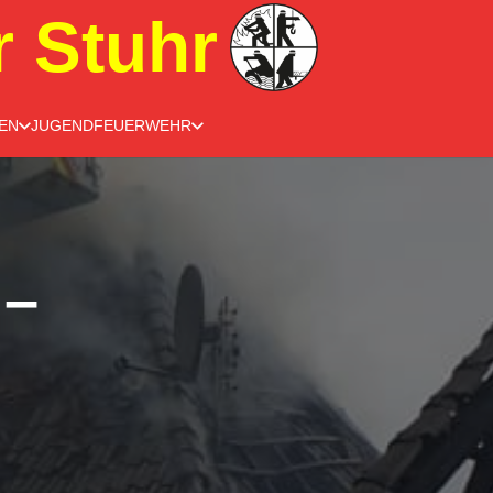
r Stuhr
EN
JUGENDFEUERWEHR
 –