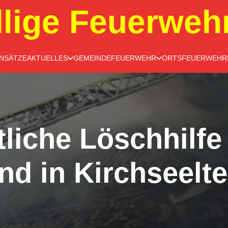
llige Feuerweh
INSÄTZE
AKTUELLES
GEMEINDEFEUERWEHR
ORTSFEUERWEHR
liche Löschhilfe
d in Kirchseelte