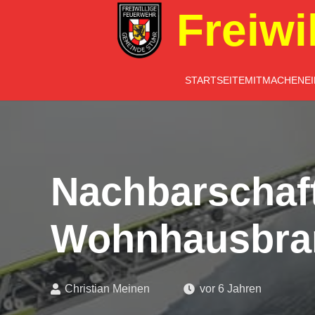
Freiwi
STARTSEITE
MITMACHEN
E
Nachbarschaft
Wohnhausbran
Christian Meinen
vor 6 Jahren