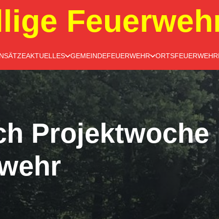
llige Feuerweh
INSÄTZE
AKTUELLES
GEMEINDEFEUERWEHR
ORTSFEUERWEHR
ich Projektwoche
rwehr