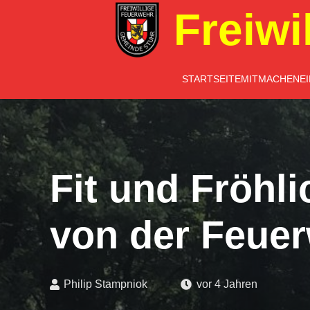
Freiwi
STARTSEITE
MITMACHEN
E
Fit und Fröhl
von der Feue
Philip Stampniok
vor 4 Jahren