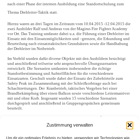
nach einer Phase der internen Ausbildung eine Standortschulung zum
Thema Drehleiter-Taktik statt.
Hierzu waren an drei Tagen im Zeitraum vom 10.04.2015 -12.04.2015 die
zwei Ausbilder Ralf und Andreas von der Magirus Fire Fighter Academy
vor Ort. Das Training umfasste dabei u.a. die Führung einer Drehleiter im
Einsatz mit den Einsatzmöglichkeiten und –grenzen, die Erkundung und
Beurteilung nach einsatztaktischen Grundsätzen sowie die Handhabung
der Drehleiter im Notbetrieb.
Im Vorfeld wurden dafür diverse Objekte mit den Ausbildern besichtigt
und anschließend teilweise sehr anspruchsvolle Übungsszenarien
entwickelt. Die Szenarien umfassten insbesondere die richtige
Standortbestimmung und Aufstellflächen für die verschiedenen
Einsatzarten. Geschult wurde dabei der Einsatz der Zubehörteile zum
Safety Peak im Zusammenhang mit der Schleifkorbtrage auch bei
Schachtrettungen. Der Kranbetrieb, taktisches Vorgehen bei einer
Brandbekämpfung über einen Balkon sowie verschiedene Leitermanöver
mit und ohne Korb. Insgesamt wurden 15 verschiedene Szenarien
durchgespielt und anschließend in Gruppengesprächen gemeinsam
beurteilt.
Am Sonntagnachmittag endete die Ausbildung mit der Übergabe der
Zertifikate für dieses Seminar an die 14 Teilnehmer.
Zustimmung verwalten
{gallery}Brinkum/aktuelles-und-
presse/2015/MagirusFirefighter{/gallery}
Um dir ein optimales Erlebnis zu bieten, verwenden wir Technologien wie