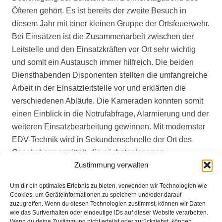
Öfteren gehört. Es ist bereits der zweite Besuch in
diesem Jahr mit einer kleinen Gruppe der Ortsfeuerwehr.
Bei Einsätzen ist die Zusammenarbeit zwischen der
Leit
stelle und den Einsatzkräften vor Ort sehr wichtig
und somit ein Austausch immer hilfreich. Die beiden
Diensthabenden Disponenten stellten die umfangreiche
Arbeit in der Einsatzleitstelle vor und erklärten die
verschiedenen Abläufe. Die Kameraden konnten somit
einen Einblick in die Notrufabfrage, Alarmierung und der
weiteren Einsatzbearbeitung gewinnen. Mit modernster
EDV-Technik wird in Sekundenschnelle der Ort des
Geschehens ermittelt, die nächstgelegenen
Zustimmung verwalten
Rettungsmittel bestimmt und zum Einsatzort entsandt.
Noch am Telefon erhält der Anrufer wichtige
Um dir ein optimales Erlebnis zu bieten, verwenden wir Technologien wie
Verhaltenshinweise bis hin zur Anleitung einer Herz-
Cookies, um Geräteinformationen zu speichern und/oder darauf
Lungen-Wiederbelebung. Mit spannenden und
zuzugreifen. Wenn du diesen Technologien zustimmst, können wir Daten
wie das Surfverhalten oder eindeutige IDs auf dieser Website verarbeiten.
interessanten Eindrücken machten die Kameraden sich
Wenn du deine Zustimmung nicht erteilst oder zurückziehst, können