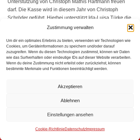
Unterstützung von Christoph Mathis Hartmann freuen
darf. Die Kasse wird in diesem Jahr von Christoph
Schröder geführt. Hierbei unterstützt Ida-Luisa Türke die
Amtsgeschäfte.
Zustimmung verwalten
Unter Punkt „Verschiedenes“ hob Nils Lüßen die
Um dir ein optimales Erlebnis zu bieten, verwenden wir Technologien wie
Cookies, um Geräteinformationen zu speichern und/oder darauf
Schnupperdienste der Übergänger in den aktiven
zuzugreifen. Wenn du diesen Technologien zustimmst, können wir Daten
Lösch- und Hilfeleistungsdienst hervor. Hier kann den
wie das Surfverhalten oder eindeutige IDs auf dieser Website verarbeiten.
Jugendlichen der Dienstablauf bei den aktiven
Wenn du deine Zustimmung nicht erteilst oder zurückziehst, können
bestimmte Merkmale und Funktionen beeinträchtigt werden.
Kameraden vermittelt werden und diese auch besser
kennen. Das Angebot wurde von beiden Seiten positiv
Akzeptieren
angenommen.
Ablehnen
Einstellungen ansehen
Impressum
Cookie-Richtlinie
Datenschutz
Impressum
Datenschutz