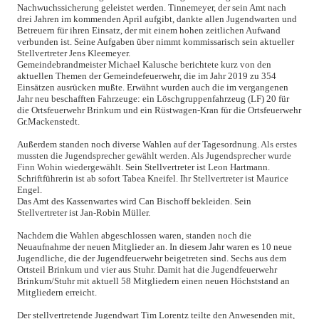
Nachwuchssicherung geleistet werden. Tinnemeyer, der sein Amt nach
drei Jahren im kommenden April aufgibt, dankte allen Jugendwarten und
Betreuern für ihren Einsatz, der mit einem hohen zeitlichen Aufwand
verbunden ist. Seine Aufgaben über nimmt kommissarisch sein aktueller
Stellvertreter Jens Kleemeyer.
Gemeindebrandmeister Michael Kalusche berichtete kurz von den
aktuellen Themen der Gemeindefeuerwehr, die im Jahr 2019 zu 354
Einsätzen ausrücken mußte. Erwähnt wurden auch die im vergangenen
Jahr neu beschafften Fahrzeuge: ein Löschgruppenfahrzeug (LF) 20 für
die Ortsfeuerwehr Brinkum und ein Rüstwagen-Kran für die Ortsfeuerwehr
Gr.Mackenstedt.
Außerdem standen noch diverse Wahlen auf der Tagesordnung.
Als erstes
mussten die Jugendsprecher gewählt werden. Als Jugendsprecher wurde
Finn Wohin wiedergewählt.
Sein Stellvertreter ist Leon Hartmann.
Schriftführerin ist ab sofort Tabea Kneifel. Ihr Stellvertreter ist Maurice
Engel.
Das Amt des Kassenwartes wird Can Bischoff bekleiden. Sein
Stellvertreter ist Jan-Robin Müller.
Nachdem die Wahlen abgeschlossen waren, standen noch die
Neuaufnahme der neuen Mitglieder an. In diesem Jahr waren es 10 neue
Jugendliche, die der Jugendfeuerwehr beigetreten sind. Sechs aus dem
Ortsteil Brinkum und vier aus Stuhr. Damit hat die Jugendfeuerwehr
Brinkum/Stuhr mit aktuell 58 Mitgliedern einen neuen Höchststand an
Mitgliedern erreicht.
Der stellvertretende Jugendwart Tim Lorentz teilte den Anwesenden mit,