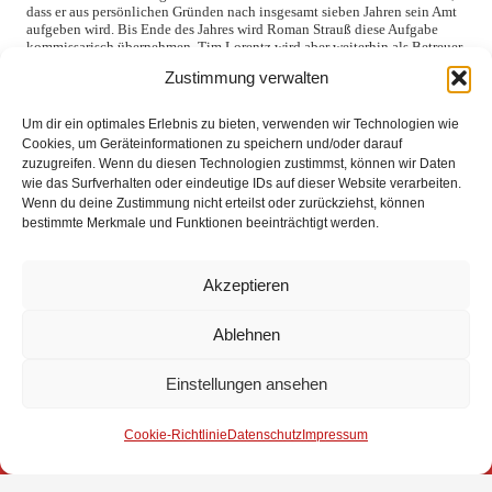
dass er aus persönlichen Gründen nach insgesamt sieben Jahren sein Amt
aufgeben wird. Bis Ende des Jahres wird Roman Strauß diese Aufgabe
kommissarisch übernehmen. Tim Lorentz wird aber weiterhin als Betreuer
in der Jugendfeuerwehr tätig bleiben.
Zustimmung verwalten
Bevor die Sitzung geschlossen wurde, richtete Ortsbrandmeister Thomas
Erdt seinen Dank an alle Anwesenden. Im Besonderen dankte er Tim
Um dir ein optimales Erlebnis zu bieten, verwenden wir Technologien wie
Lorentz für seinen jahrelangen Einsatz für die Jugendfeuerwehr in der
Cookies, um Geräteinformationen zu speichern und/oder darauf
Aufgabe der stellvertretenden Jugendwartes. Ebenfalls dankte auch er den
zuzugreifen. Wenn du diesen Technologien zustimmst, können wir Daten
anderen Jugendwarten und Betreuern für ihre wertvolle Arbeit.
wie das Surfverhalten oder eindeutige IDs auf dieser Website verarbeiten.
Wenn du deine Zustimmung nicht erteilst oder zurückziehst, können
Pünktlich um 20 Uhr konnte die Sitzung nach zwei Stunden beendet
werden.
bestimmte Merkmale und Funktionen beeinträchtigt werden.
Akzeptieren
Ablehnen
Einstellungen ansehen
Impressum
Cookie-Richtlinie
Datenschutz
Impressum
Datenschutz