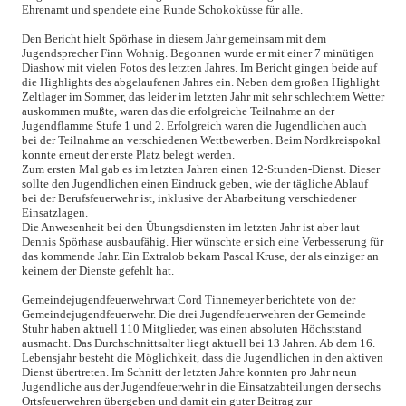
Ehrenamt und spendete eine Runde Schokoküsse für alle.
Den Bericht hielt Spörhase in diesem Jahr gemeinsam mit dem
Jugendsprecher Finn Wohnig. Begonnen wurde er mit einer 7 minütigen
Diashow mit vielen Fotos des letzten Jahres. Im Bericht gingen beide auf
die Highlights des abgelaufenen Jahres ein. Neben dem großen Highlight
Zeltlager im Sommer, das leider im letzten Jahr mit sehr schlechtem Wetter
auskommen mußte, waren das die erfolgreiche Teilnahme an der
Jugendflamme Stufe 1 und 2. Erfolgreich waren die Jugendlichen auch
bei der Teilnahme an verschiedenen Wettbewerben. Beim Nordkreispokal
konnte erneut der erste Platz belegt werden.
Zum ersten Mal gab es im letzten Jahren einen 12-Stunden-Dienst. Dieser
sollte den Jugendlichen einen Eindruck geben, wie der tägliche Ablauf
bei der Berufsfeuerwehr ist, inklusive der Abarbeitung verschiedener
Einsatzlagen.
Die Anwesenheit bei den Übungsdiensten im letzten Jahr ist aber laut
Dennis Spörhase ausbaufähig. Hier wünschte er sich eine Verbesserung für
das kommende Jahr. Ein Extralob bekam Pascal Kruse, der als einziger an
keinem der Dienste gefehlt hat.
Gemeindejugendfeuerwehrwart Cord Tinnemeyer berichtete von der
Gemeindejugendfeuerwehr. Die drei Jugendfeuerwehren der Gemeinde
Stuhr haben aktuell 110 Mitglieder, was einen absoluten Höchststand
ausmacht. Das Durchschnittsalter liegt aktuell bei 13 Jahren. Ab dem 16.
Lebensjahr besteht die Möglichkeit, dass die Jugendlichen in den aktiven
Dienst übertreten. Im Schnitt der letzten Jahre konnten pro Jahr neun
Jugendliche aus der Jugendfeuerwehr in die Einsatzabteilungen der sechs
Ortsfeuerwehren übergeben und damit ein guter Beitrag zur