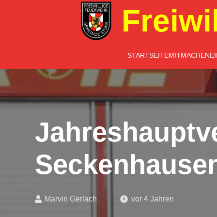
Freiwi
STARTSEITE
MITMACHEN
E
Jahreshauptv
Seckenhause
Marvin Gerlach
vor 4 Jahren