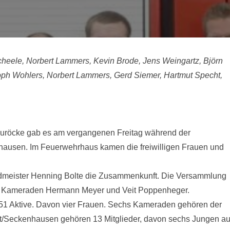
Scheele, Norbert Lammers, Kevin Brode, Jens Weingartz, Björn
oph Wohlers, Norbert Lammers, Gerd Siemer, Hartmut Specht,
lauröcke gab es am vergangenen Freitag während der
ausen. Im Feuerwehrhaus kamen die freiwilligen Frauen und
dmeister Henning Bolte die Zusammenkunft. Die Versammlung
en Kameraden Hermann Meyer und Veit Poppenheger.
51 Aktive. Davon vier Frauen. Sechs Kameraden gehören der
st/Seckenhausen gehören 13 Mitglieder, davon sechs Jungen a