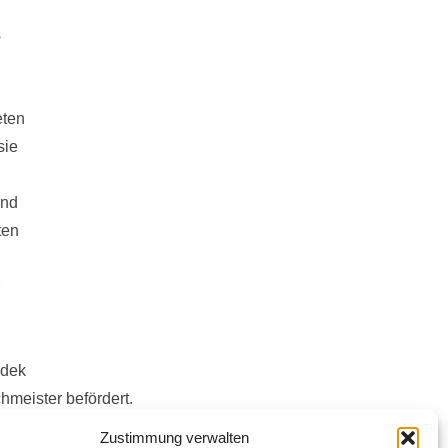
s
eten
sie
and
ten
adek
meister befördert.
en
Zustimmung verwalten