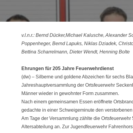
v.l.n.r.: Bernd Dücker,Michael Kalusche, Alexander 
Poppenheger, Bernd Lapuks, Niklas Dziadek, Christ
Bettina Scharrelmann, Dieter Wendt, Henning Bolte
Ehrungen für 205 Jahre Feuerwehrdienst
(dw) – Silberne und goldene Abzeichen für sechs B
Jahreshauptversammlung der Ortsfeuerwehr Seckenh
Männer wieder in gewohnter Form zusammen.
Nach einem gemeinsamen Essen eröffnete Ortsbran
gedachte in einer Schweigeminute den verstorben
Am Tage der Versammlung zählte die Ortsfeuerwehr 
Altersabteilung an. Zur Jugendfeuerwehr Fahrenhor