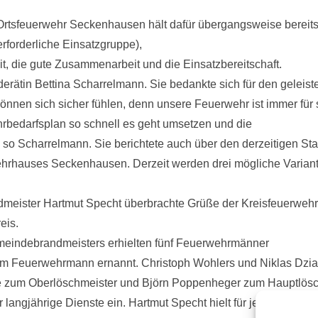
Ortsfeuerwehr Seckenhausen hält dafür übergangsweise bereit
erforderliche Einsatzgruppe),
it, die gute Zusammenarbeit und die Einsatzbereitschaft.
rätin Bettina Scharrelmann. Sie bedankte sich für den geleist
önnen sich sicher fühlen, denn unsere Feuerwehr ist immer für 
rbedarfsplan so schnell es geht umsetzen und die
“ so Scharrelmann. Sie berichtete auch über den derzeitigen St
hrhauses Seckenhausen. Derzeit werden drei mögliche Varian
andmeister Hartmut Specht überbrachte Grüße der Kreisfeuerwehr
eis.
eindebrandmeisters erhielten fünf Feuerwehrmänner
m Feuerwehrmann ernannt. Christoph Wohlers und Niklas Dzi
e zum Oberlöschmeister und Björn Poppenheger zum Hauptlösch
ngjährige Dienste ein. Hartmut Specht hielt für jeden Geehrt