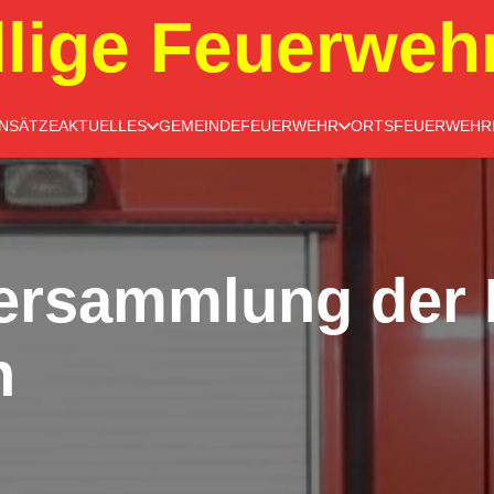
llige Feuerweh
INSÄTZE
AKTUELLES
GEMEINDEFEUERWEHR
ORTSFEUERWEHR
ersammlung der 
n