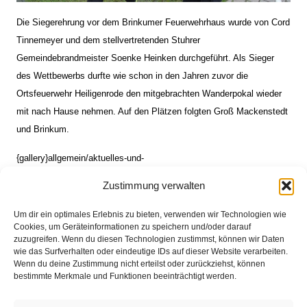
Die Siegerehrung vor dem Brinkumer Feuerwehrhaus wurde von Cord
Tinnemeyer und dem stellvertretenden Stuhrer
Gemeindebrandmeister Soenke Heinken durchgeführt. Als Sieger
des Wettbewerbs durfte wie schon in den Jahren zuvor die
Ortsfeuerwehr Heiligenrode den mitgebrachten Wanderpokal wieder
mit nach Hause nehmen. Auf den Plätzen folgten Groß Mackenstedt
und Brinkum.
{gallery}allgemein/aktuelles-und-
presse/aktuelles/Gemeindewettbewerb-2014/Siegerehrung{/gallery}
Zustimmung verwalten
Um dir ein optimales Erlebnis zu bieten, verwenden wir Technologien wie
Cookies, um Geräteinformationen zu speichern und/oder darauf
Platzierungen
zuzugreifen. Wenn du diesen Technologien zustimmst, können wir Daten
wie das Surfverhalten oder eindeutige IDs auf dieser Website verarbeiten.
1.
Heiligenrode (401 Pkt.)
Wenn du deine Zustimmung nicht erteilst oder zurückziehst, können
bestimmte Merkmale und Funktionen beeinträchtigt werden.
2.
Groß Mackenstedt (399 Pkt.)
3.
Brinkum (363 Pkt.)