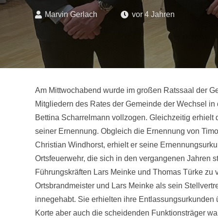
Marvin Gerlach
vor 4 Jahren
Am Mittwochabend wurde im großen Ratssaal der G
Mitgliedern des Rates der Gemeinde der Wechsel in
Bettina Scharrelmann vollzogen. Gleichzeitig erhie
seiner Ernennung. Obgleich die Ernennung von Timo Dz
Christian Windhorst, erhielt er seine Ernennungsurku
Ortsfeuerwehr, die sich in den vergangenen Jahren s
Führungskräften Lars Meinke und Thomas Türke zu ve
Ortsbrandmeister und Lars Meinke als sein Stellvert
innegehabt. Sie erhielten ihre Entlassungsurkunden 
Korte aber auch die scheidenden Funktionsträger war