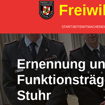
Freiwi
STARTSEITE
MITMACHEN
E
Ernennung un
Funktionsträ
Stuhr