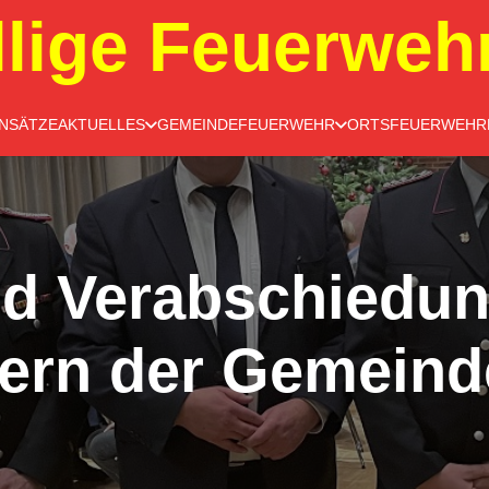
llige Feuerweh
INSÄTZE
AKTUELLES
GEMEINDEFEUERWEHR
ORTSFEUERWEHR
d Verabschiedun
gern der Gemeind