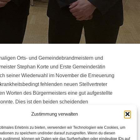
aligen Orts- und Gemeindebrandmeistern und
meister Stephan Korte und Erste Gemeinderätin
nach seiner Wiederwahl im November die Erneuerung
krankheitsbedingt fehlenden neuen Stellvertreter
en Worten des Bürgermeisters eine gut aufgestellte
konnte. Dies ist den beiden scheidenden
 die Führung der Ortsfeuerwehr. Thomas Türke als
Zustimmung verwalten
nktionen in Ortsfeuerwehr und Jugendfeuerwehr
menstrauß als Zeichen der Dankbarkeit. Bürgermeister
ptimales Erlebnis zu bieten, verwenden wir Technologien wie Cookies, um
mationen zu speichern und/oder darauf zuzugreifen. Wenn du diesen
enden Rückendeckung der Partner gut funktionieren
 zustimmst, können wir Daten wie das Surfverhalten oder eindeutige IDs auf