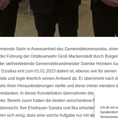
emeinde Stuhr in Anwesenheit des Gemeindekommandos, ehem
 der Führung der Ortsfeuerwehr Groß Mackenstedt durch Bürger
lt der stellvertretende Gemeindebrandmeister Soenke Heinken 
iallas erst zum 01.01.2023 datiert ist, ebenso wie für seinen 
nde und legte feierlich seinen Amtseid ab. Er übernimmt nach d
tets ihren Herausforderungen stellte und diese immer meistern 
rdanken. In dieser Konstellation übernahmen die beiden 2011
reter. Bereits zuvor hatten die beiden verschiedene Führungsfu
überreicht. Ihre Ehefrauen Sandra und Ilka erhielten einen Blu
Um dir ein o
Geräteinfor
en sich einig, dass eine solche Aufgabe nur mit der entsprech
Technologien